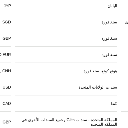
اليابان
JYP
ئ
سنغافورة
SGD
سنغافورة
GBP
سنغافورة
D EUR
هونغ كونغ، سنغافورة
, CNH
سندات الولايات المتحدة
USD
كندا
CAD
المملكة المتحدة - سندات Gilts وجميع السندات الأخرى في
GBP
المملكة المتحدة