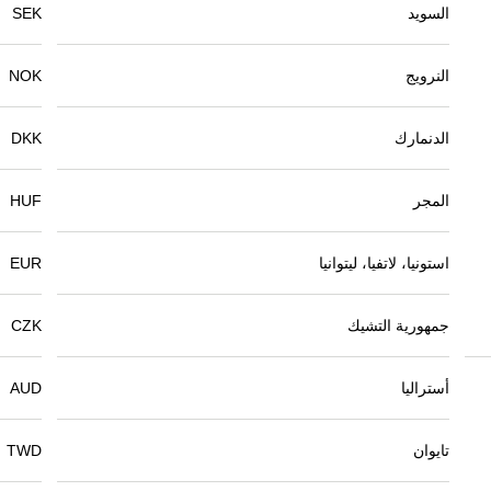
السويد
SEK
النرويج
NOK
الدنمارك
DKK
المجر
HUF
استونيا، لاتفيا، ليتوانيا
EUR
جمهورية التشيك
CZK
أستراليا
AUD
تايوان
TWD