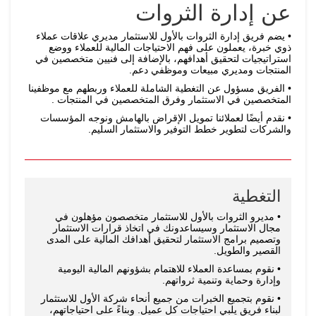
عن إدارة الثروات
يضم فريق إدارة الثروات بالأول للاستثمار مديري علاقات عملاء
ذوي خبرة، يعملون على فهم الاحتياجات المالية للعملاء ووضع
استراتيجيات لتحقيق أهدافهم، بالإضافة إلى فنيين متخصصين في
المنتجات ومديري مبيعات وموظفي دعم.
الفريق مسؤول عن التغطية الشاملة للعملاء وربطهم مع موظفينا
المتخصصين في الاستثمار وفرق المتخصصين في المنتجات .
نقدم أيضًا لعملائنا تمويل الإقراض بالهامش ونوجه المؤسسات
والشركات لتطوير خطط التوفير والاستثمار السليم.
التغطية
مديرو الثروات بالأول للاستثمار متخصصون مؤهلون في
مجال الاستثمار وسيساعدونك في اتخاذ قرارات الاستثمار
وتصميم برامج الاستثمار لتحقيق أهدافك المالية على المدى
القصير والطويل.
نقوم بمساعدة العملاء للاهتمام بشؤونهم المالية اليومية
وإدارة وحماية وتنمية ثرواتهم.
نقوم بتجميع الخبرات من جميع أنحاء شركة الأول للاستثمار
لبناء فريق يلبي احتياجات كل عميل. وبناءً على احتياجاتهم،