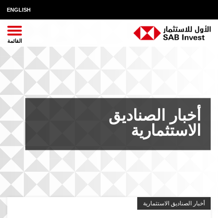
ENGLISH
أخبار الصناديق
الاستثمارية
أخبار الصناديق الاستثمارية