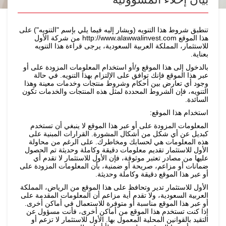
تنطبق شروط هذا التنويه (ويشار إليه فيما يلي بإسم "التنويه") على
هذا الموقع http://www.alawwalinvest.com من شركة الأول
للاستثمار، المملكة العربية السعودية، يرجى قراءة هذا التنويه
بعناية.
بالدخول إلى هذا الموقع و/أو استخدام المعلومات المزودة على أو
عبر هذا الموقع فإنك توافق على الإلتزام بهذا التنويه. في حالة
وجود أي تعارض بين أحكام وشروط منتجات وخدمات معينة وهذا
التنويه، فإن الشروط المحددة لمثل هذه المنتجات والخدمات تكون
السائدة.
استخدام هذا الموقع:
المعلومات المزودة على أو عبر هذا الموقع لا ينبغي أن تستخدم
كبديل عن أي شكل من أشكال المشورة. القرارات المبنية على
هذه المعلومات هي لحسابك ومخاطرك. على الرغم من محاولة
الأول للاستثمار تقديم معلومات دقيقة وكاملة وحديثة تم الحصول
عليها من مصادر تعتبر موثوقة، فإن الأول للاستثمار لا تقدم أي
ضمانات أو مزاعم، صريحة أو ضمنية، بأن المعلومات المزودة على
أو عبر هذا الموقع دقيقة وكاملة وحديثة.
الأول للاستثمار تدير وتحافظ على هذا الموقع من الرياض، المملكة
العربية السعودية، ولا تقدم أية مزاعم أن المعلومات المقدمة على
أو عبر هذا الموقع مناسبة أو متوفرة للاستعمال في أماكن أخرى.
إذا كنت تستخدم هذا الموقع من أماكن أخرى، فأنت مسؤول عن
التقيد بالقوانين المحلية المعمول بها. الأول للاستثمار لا تزعم أو