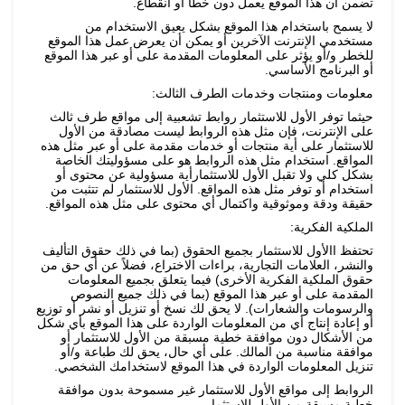
تضمن أن هذا الموقع يعمل دون خطأ أو انقطاع.
لا يسمح باستخدام هذا الموقع بشكل يعيق الاستخدام من
مستخدمي الإنترنت الآخرين أو يمكن أن يعرض عمل هذا الموقع
للخطر و/أو يؤثر على المعلومات المقدمة على أو عبر هذا الموقع
أو البرنامج الأساسي.
معلومات ومنتجات وخدمات الطرف الثالث:
حيثما توفر الأول للاستثمار روابط تشعبية إلى مواقع طرف ثالث
على الإنترنت، فإن مثل هذه الروابط ليست مصادقة من الأول
للاستثمار على أية منتجات أو خدمات مقدمة على أو عبر مثل هذه
المواقع. استخدام مثل هذه الروابط هو على مسؤوليتك الخاصة
بشكل كلي ولا تقبل الأول للاستثمارأية مسؤولية عن محتوى أو
استخدام أو توفر مثل هذه المواقع. الأول للاستثمار لم تتثبت من
حقيقة ودقة وموثوقية واكتمال أي محتوى على مثل هذه المواقع.
الملكية الفكرية:
تحتفظ االأول للاستثمار بجميع الحقوق (بما في ذلك حقوق التأليف
والنشر، العلامات التجارية، براءات الاختراع، فضلاً عن أي حق من
حقوق الملكية الفكرية الأخرى) فيما يتعلق بجميع المعلومات
المقدمة على أو عبر هذا الموقع (بما في ذلك جميع النصوص
والرسومات والشعارات). لا يحق لك نسخ أو تنزيل أو نشر أو توزيع
أو إعادة إنتاج أي من المعلومات الواردة على هذا الموقع بأي شكل
من الأشكال دون موافقة خطية مسبقة من الأول للاستثمار أو
موافقة مناسبة من المالك. على أي حال، يحق لك طباعة و/أو
تنزيل المعلومات الواردة في هذا الموقع لاستخدامك الشخصي.
الروابط إلى مواقع الأول للاستثمار غير مسموحة بدون موافقة
خطية مسبقة من الأول للاستثمار.