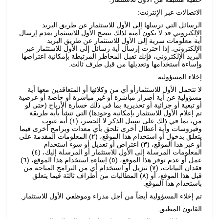
الاتصالات عبر الإنترنت:
الرسائل التي ترسلها إلى الأول للاستثمار عن طريق البريد
الإلكتروني قد لا تكون آمنة لذلك تنصح الأول للاستثمار بعدم إرسال
أية معلومات سرية إلى الأول للاستثمار عن طريق البريد
الإلكتروني. إذا اخترت إرسال أية رسائل إلى الأول للاستثمار عبر
البريد الإلكتروني، فإنك تقبل المخاطر المرتبطة بإمكانية اعتراضها
وإساءة استخدامها وتعديلها من قبل طرف ثالث.
إخلاء المسؤولية:
لا تتحمل الأول للاستثمارأو أي من وكلائها أو المتعاقدين معها أية
مسؤولية عن أية أضرار مباشرة أو غير مباشرة أو خاصة أو عرضية
أو تبعية أو جزائية أو تحذيرية بما في ذلك خسارة الأرباح (حتى لو
تم إعلام الأول للاستثمار بإمكانية وجودها) التي تنشأ بأية طريقة
من، بما في ذلك على سبيل الذكر لا الحصر، (١) أية عيوب
وفيروسات وأية أعطال أخرى تلحق بأي معدات وبرامج أخرى فيما
يتعلق بدخول أو استخدام هذا الموقع، (٢) المعلومات المقدمة على
أو عبر هذا الموقع، (٣) اعتراض أو تعديل أو سوء استخدام
المعلومات المرسلة إلى الأول للاستثمار أو المرسلة إليك، (٤)
عمل أو عدم توفر هذا الموقع، (٥) إساءة استخدام هذا الموقع، (٦)
فقدان البيانات، (٧) تنزيل أو استخدام أي من البرامج المتاحة من
قبل هذا الموقع، أو (٨) المطالبات من أطراف ثالثة فيما يتعلق
باستخدام هذا الموقع.
تم إخلاء المسؤولية أيضاً من أجل مدراء وموظفي الأول للاستثمار.
القانون المطبق: