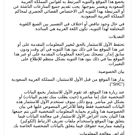
يخضع هذا الموقع والتنويه المرتبط به لقوانين المملكة العربية
السعودية ويفسر بموجبها. يجب تقديم جميع المنازعات الناشئة عن
أو المرتبطة بهذا التنويه الى الاختصاص القضائي الحصري لمحاكم
المملكة العربية السعودية.
في حال وجود تناقض أو اختلاف في التفسير بين الصيغ اللغوية
المختلفة لهذا التنويه، تكون اللغة العربية هي السائدة.
التعديلات:
تحتفظ الأول للاستثمار بالحق لتغيير المعلومات المقدمة على أو
عبر هذا الموقع بما في ذلك بنود هذا التنويه في أي وقت ودون
سابق إنذار. ننصحك بمراجعة المعلومات المقدمة على أو عبر هذا
الموقع بما في ذلك بنود هذا التنويه بشكل منتظم للإطلاع على
التغييرات.
بيان الخصوصية:
يدار هذا الموقع من قبل الأول للاستثمار، المملكة العربية السعودية
("SHC").
عند زيارة هذا الموقع، قد تقوم الأول للاستثمار بجمع البيانات
الشخصية عنك إما مباشرة (حيث يطلب منك تقديم البيانات) أو
بشكل غير مباشر. ومع ذلك، سوف تستخدم الأول للاستثمار هذه
البيانات الشخصية فقط وفقاً للأغراض المنصوص عليها في بيان
الخصوصية هذا وتلتزم بحماية المعلومات الشخصية التي يتم جمعها.
هذا البيان يحدد أغراض الأول للاستثمار في معالجة البيانات فيما
يتعلق بهذا الموقع واستخدام ملفات تعريف الارتباط (الكوكيز)
وكيفية ممارسة حقوقك فيما يتعلق بالبيانات الشخصية الخاصة بك.
أغراض معالجة المعلومات: