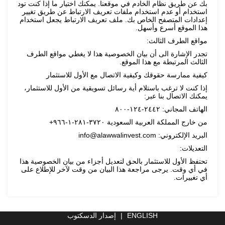
بك عن طريق نظام الخادم في موقعنا. يمكنك اختيار ما إذا كنت تود
استخدام أو عدم استخدام ملفات تعريف الارتباط عن طريق تغيير
إعدادات المتصفح الخاص بك. ملف تعريف الارتباط يجعل استخدام
هذا الموقع أسرع وأسهل.
مواقع الطرف الثالث:
تجدر الإشارة الى أن بيان الخصوصية هذا لا يغطي مواقع الطرف
الثالث المرتبطة مع هذا الموقع.
كيفية ممارسة حقوقك وكيفية الاتصال مع الأول للاستثمار
إذا كنت لا ترغب باستلام أية رسائل تسويقية من الأول للاستثمار،
يمكنك الاتصال بنا عبر:
الهاتف المجاني: ٢٤٤٢-١٢٤-٨٠٠
من خارج المملكة العربية السعودية ٣٧٢٠-٢٨١-١-٩٦٦+
البريد الإلكتروني: info@alawwalinvest.com
التعديلات:
تحتفظ الأول للاستثمار بالحق لتعديل أجزاء من بيان الخصوصية هذا
في أي وقت. يرجى مراجعة هذا البيان من وقت لآخر للإطلاع على
أي تغييرات.
ENGLISH
|
إصدار الدسكتوب