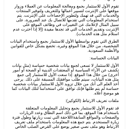
تقوم الأول للاستثمار بجمع ومعالجة المعلومات عن العملاء وزوار
موقعها على الإنترنت لتسيير أعمالها وللتعريف ولتوفير المنتجات
والخدمات التي قد تهمك ولتطوير الإحصاءات على الإنترنت. يتم
استخدام المعلومات التي تقدمها للاتصال بك عند الضرورة، على
سبيل المثال لإعلامك عن التغييرات في وظائف الموقع على
الإنترنت وتقديم الخدمات التي قد تجدها مفيدة (إلا إذا اخترت عدم
استلام مثل هذه الخدمات).
الطرق التي تقوم بواسطتها الأول للاستثمار بجمع واستخدام البيانات
الشخصية، من خلال هذا الموقع وغيره، تخضع بشكل خاص للقوانين
والأنظمة السعودية.
البيانات الحساسة:
الأول للاستثمار لا تسعى لجمع بيانات شخصية حساسة (مثل بيانات
تكشف عن الآراء السياسية أو المعتقدات الدينية أو الصحة أو أمور
أخرى) من خلال هذا الموقع. إذا سعت الأول للاستثمار إلى جمع
مثل هذه البيانات، سيتم طلب موافقتك المسبقة على ذلك. يرجى
أخذ العلم الى أنك من خلال تزويد الأول للاستثمار ببيانات شخصية
حساسة لم يتم طلبها فإنك توافق على استخدامنا لتلك البيانات كما
هو موضح أعلاه.
ملفات تعريف الارتباط (الكوكيز):
قد تقوم الأول للاستثمار بجمع وتحليل المعلومات المتعلقة
باستخدام هذا الموقع، بما في ذلك اسم النطاق وعدد الزيارات
والصفحات والمواقع السابقة/اللاحقة التي تمت زيارتها وطول فترة
زيارة المستخدم. يتم جمع هذه المعلومات باستخدام ملف تعريف
الارتباط وهو ملف نصي صغير يوضع على القرص الصلب الخاص