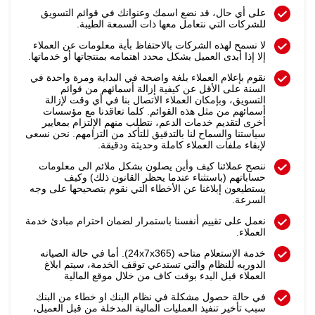
على أي حال، قد نضع اسمك وعنوانك في قوائم التسويق
للشركات التي نتعامل معها ذات السمعة الطيبة.
لا نسمح لهذه الشركات بالاحتفاظ بأية معلومات عن العملاء
إلا إذا أبدى العميل بشكل محدد اهتمامه بمنتجاتها أو خدماتها.
نقوم بإعلام العملاء بلغة واضحة في البداية ومرة واحدة في
السنة على الأقل عن كيفية إزالة أسمائهم من قوائم
التسويق، وبإمكان العملاء الاتصال بنا في أي وقت لإزالة
أسمائهم من مثل هذه القوائم. كلما تعاقدنا مع مؤسسات
أخرى لتقديم خدمات الدعم، نتطلب منهم الإلتزام بمعايير
سياستنا والسماح لنا بالتدقيق للتأكد من التزامهم. نحن نسعى
لإبقاء ملفات العملاء كاملة وحديثة ودقيقة.
ننصح عملائنا كيف وأين يصلون بشكل ملائم الى معلومات
حساباتهم (باستثناء عندما يحظر القانون ذلك) وكيف
يستطيعون إبلاغنا عن الأخطاء التي نقوم بتصحيحها على وجه
السرعة.
نعمل على تقييم أنفسنا باستمرار لضمان احترام مبادئ خدمة
العملاء.
خدمة الإستعلام متاحه (24x7x365). أما في حالة الصيانه
الدوريه للنظام والتي تستدعي توقف الخدمة، سيتم ابلاغ
العملاء قبل البدء بوقت كاف من خلال موقع المالية
في حالة حصول مشكلة في نظام البنك او خطاء من البنك
سبب تأخير تنفيذ العمليات المالية المدخلة من قبل العميل،