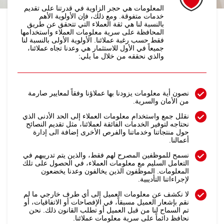
المعلومات هي حجر الزاوية في قدرتنا على تقديم
خدمات متفوقة. ومع ذلك، فإن الأولوية الأهم
بالنسبة لنا هي ثقة العملاء التي تتحقق عن طريق
المحافظة على سرية معلومات العملاء واستخدامها
فقط حسب رغبة عملائنا. الأولوية الأولى بالنسبة لنا
جميعاً في الأول للاستثمار هي وعدنا تجاه عملائنا،
والذي نحققه من خلال ما يلي:
نصون أية معلومات يزودنا بها عملاؤنا وفقاً لمعايير صارمة
من الأمان والسرية.
نقلل جمع واستخدام معلومات العملاء إلى الحد الأدنى الذي
نحتاجه لتوفير الخدمات الفائقة لعملائنا، مثل تقديم النصائح
حول منتجاتنا وخدماتنا والفرص الأخرى إضافة الى إدارة
أعمالنا.
نسمح للموظفين المصرح لهم فقط، والذين يتم تدريبهم في
التعامل السليم مع معلومات العملاء، في الحصول على تلك
المعلومات. الموظفون الذين يخالفون وعدنا يخضعون
لإجراءاتنا التأديبية.
لا نكشف عن معلومات العميل إلى أي طرف خارجي ما لم
نقم بإشعار العميل مسبقاً، في الإفصاحات أو الاتفاقيات، أو
تم السماح لنا من قبل العميل أو تطلب القانون ذلك. نحن
نحافظ دائماً على سرية معلومات عملائنا.