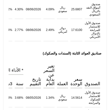
صندوق
أسواق النقد
ريال
4.82%
4.30%
08/06/2026
4.09%
25.6807
بالريال
سعودي
السعودي
صندوق الأول
للاستثمار
دولار
للمرابحة
17.6100
2.49%
08/06/2026
2.77%
3.74%
أمريكي
بالدولار
الأمريكي
صناديق العوائد الثابتة (السندات والصكوك)
تغير
* الأداء التاري
السعر
عن
سعر
بداية
تاريخ
الصندوق
الوحدة
العملة
العام
التقييم
سنة
3سنوات
صندوق الأول
للاستثمار
ريال
13.83%
3.68%
08/05/2026
1.34%
14.5614
للصكوك
سعودي
والمرابحة