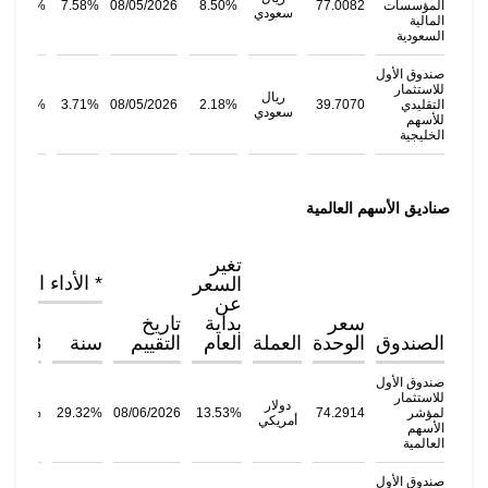
المؤسسات
77.0082
8.50%
08/05/2026
7.58%
12.33%
سعودي
المالية
السعودية
صندوق الأول
للاستثمار
ريال
التقليدي
39.7070
2.18%
08/05/2026
3.71%
58.49%
سعودي
للأسهم
الخليجية
صناديق الأسهم العالمية
تغير
* الأداء التاري
السعر
عن
سعر
بداية
تاريخ
الصندوق
الوحدة
العملة
العام
التقييم
سنة
3سنوات
صندوق الأول
للاستثمار
دولار
لمؤشر
74.2914
13.53%
08/06/2026
29.32%
78.46%
أمريكي
الأسهم
العالمية
صندوق الأول