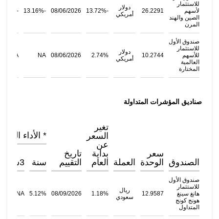
للاستثمار
دولار
لأسهم
26.2291
-13.72%
08/06/2026
-13.16%
-6.84%
أمريكي
الصين والهند
المرن
صندوق الأول
للاستثمار
دولار
للأسهم
10.2744
2.74%
08/06/2026
NA
NA
أمريكي
العالمية
المختارة
صناديق المؤشرات المتداولة
تغير
* الأداء التاري
السعر
عن
سعر
بداية
تاريخ
الصندوق
الوحدة
العملة
العام
التقييم
سنة
3سنوات
صندوق الأول
للاستثمار
ريال
هانغ سينغ
12.9587
1.18%
08/09/2026
5.12%
NA
سعودي
هونج كونج
المتداول